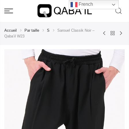
French
Accueil
Par taille
S
Sarouel Classik Noir –
Qaba’il W23