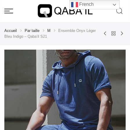
French
Accueil
Par taille
M
Ensemble Onyx Léger
Bleu Indigo – Qaba’il S21