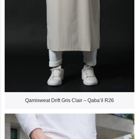
Qamisweat Drift Gris Clair – Qaba’il R26