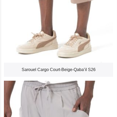
Sarouel Cargo Court-Beige-Qaba’il S26