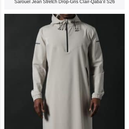
Sarouel Jean Stretch Drop-Gris Clair-Qaba’il S26