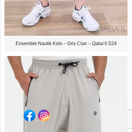
Ensemble Nautik Kids – Gris Clair – Qaba’il S24