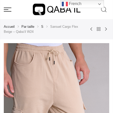
French
Accueil
Par taille
S
Sarouel Cargo Flex
Beige – Qaba’il W24