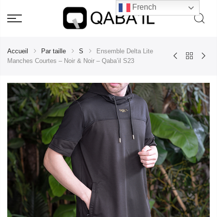
French
Accueil
Par taille
S
Ensemble Delta Lite
Manches Courtes – Noir & Noir – Qaba’il S23